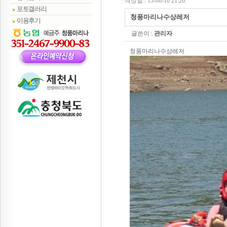
작성일 : 13-06-10 21:26
포토갤러리
청풍마리나수상레저
이용후기
글쓴이 :
관리자
청풍마리나수상레저